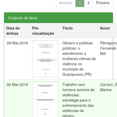
Anterior
1
2
Próximo
Conjunto de itens:
Data de
Pré-
Título
Autor
defesa
visualização
28-Mai-2018
Gênero e políticas
Pienegon
públicas: o
Fernanda
atendimento a
Keli
mulheres vítimas de
violência no
município de
Guarapuava (PR)
26-Mar-2019
Trabalho com
Carraro, E
homens autores de
Marina
violências:
estratégia para o
enfrentamento das
violências de
gênero