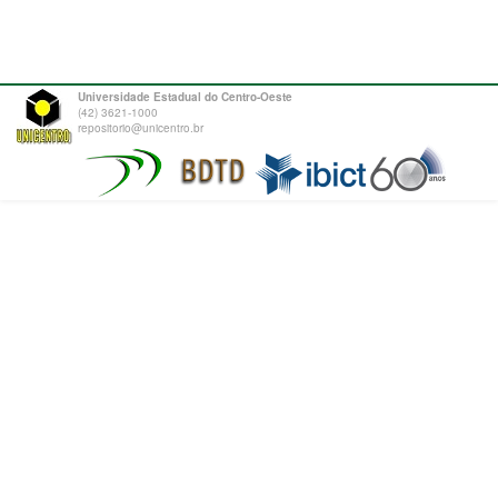
Universidade Estadual do Centro-Oeste
(42) 3621-1000
repositorio@unicentro.br