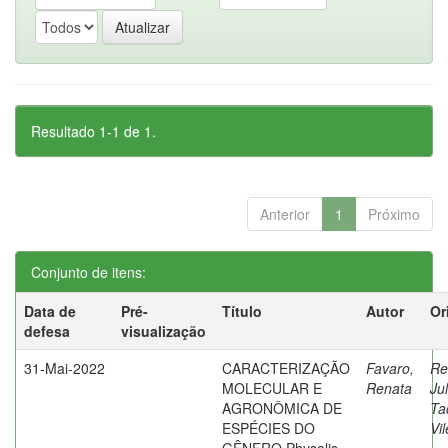
Resultado 1-1 de 1.
Anterior
1
Próximo
Conjunto de itens:
Data de
Pré-
Título
Autor
Or
defesa
visualização
31-Mai-2022
CARACTERIZAÇÃO
Favaro,
Re
MOLECULAR E
Renata
Ju
AGRONÔMICA DE
Ta
ESPÉCIES DO
Vil