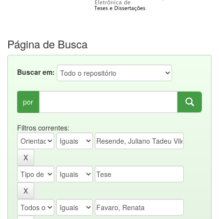
Página de Busca
Buscar em:
por
Filtros correntes: