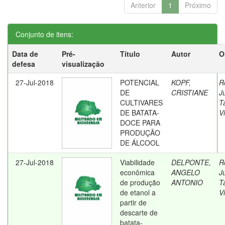
Anterior
1
Próximo
Conjunto de itens:
Data de
Pré-
Título
Autor
O
defesa
visualização
27-Jul-2018
POTENCIAL
KOPF,
R
DE
CRISTIANE
J
CULTIVARES
T
DE BATATA-
Vi
DOCE PARA
PRODUÇÃO
DE ÁLCOOL
27-Jul-2018
Viabilidade
DELPONTE,
R
econômica
ANGELO
J
de produção
ANTONIO
T
de etanol a
Vi
partir de
descarte de
batata-