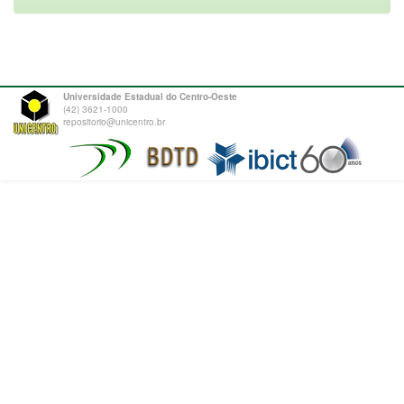
Universidade Estadual do Centro-Oeste
(42) 3621-1000
repositorio@unicentro.br