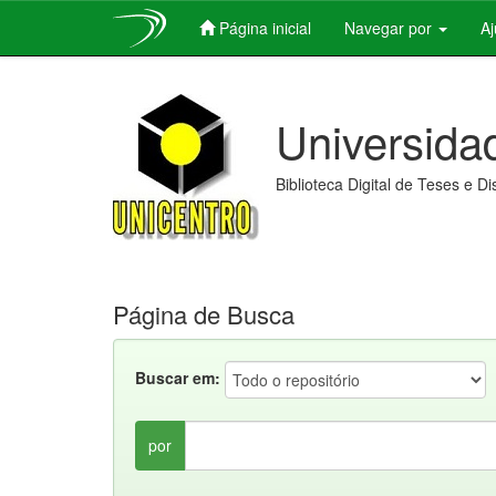
Página inicial
Navegar por
A
Skip
navigation
Universida
Biblioteca Digital de Teses e D
Página de Busca
Buscar em:
por