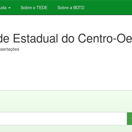
juda
Sobre o TEDE
Sobre a BDTD
de Estadual do Centro-Oe
issertações