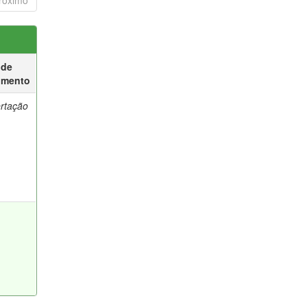
róximo
 de
umento
ertação