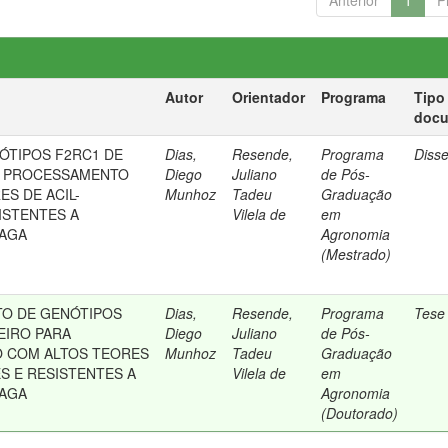
Anterior
1
P
Autor
Orientador
Programa
Tipo
doc
ÓTIPOS F2RC1 DE
Dias,
Resende,
Programa
Diss
A PROCESSAMENTO
Diego
Juliano
de Pós-
S DE ACIL-
Munhoz
Tadeu
Graduação
ISTENTES A
Vilela de
em
AGA
Agronomia
(Mestrado)
O DE GENÓTIPOS
Dias,
Resende,
Programa
Tese
EIRO PARA
Diego
Juliano
de Pós-
 COM ALTOS TEORES
Munhoz
Tadeu
Graduação
S E RESISTENTES A
Vilela de
em
AGA
Agronomia
(Doutorado)