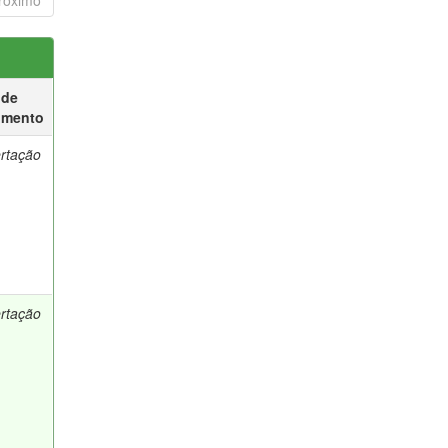
róximo
 de
umento
ertação
ertação