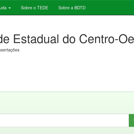
juda
Sobre o TEDE
Sobre a BDTD
de Estadual do Centro-Oe
issertações