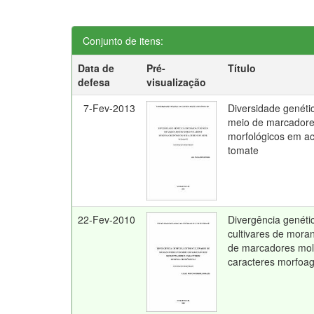
Conjunto de itens:
Data de
Pré-
Título
defesa
visualização
7-Fev-2013
Diversidade genéti
meio de marcadore
morfológicos em ac
tomate
22-Fev-2010
Divergência genéti
cultivares de mora
de marcadores mol
caracteres morfoa