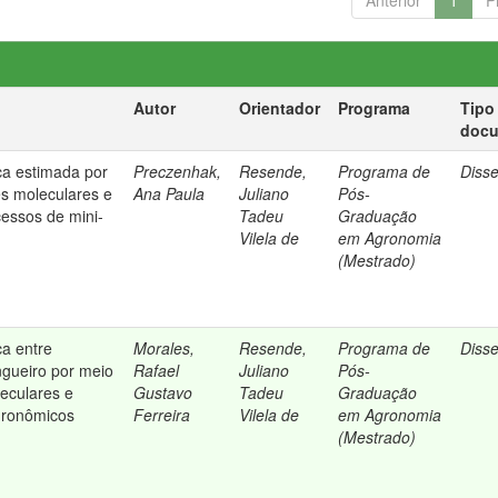
Anterior
1
P
Autor
Orientador
Programa
Tipo
doc
ca estimada por
Preczenhak,
Resende,
Programa de
Diss
s moleculares e
Ana Paula
Juliano
Pós-
essos de mini-
Tadeu
Graduação
Vilela de
em Agronomia
(Mestrado)
ca entre
Morales,
Resende,
Programa de
Diss
ngueiro por meio
Rafael
Juliano
Pós-
eculares e
Gustavo
Tadeu
Graduação
gronômicos
Ferreira
Vilela de
em Agronomia
(Mestrado)