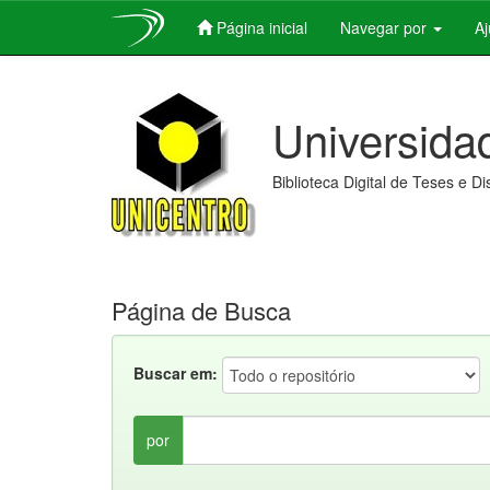
Página inicial
Navegar por
A
Skip
navigation
Universida
Biblioteca Digital de Teses e D
Página de Busca
Buscar em:
por