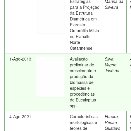
Estratégias
Marina da
para a Projeção
Silveira
da Estrutura
Diamétrica em
Floresta
Ombrófila Mista
no Planalto
Norte
Catarinense
1-Ago-2013
Avaliação
Silva,
preliminar de
Vagne
crescimento e
José da
produção da
biomassa de
espécies e
procedências
de Eucalyptus
spp
4-Ago-2021
Características
Pereira,
morfológicas e
Renan
teores de
Gustavo