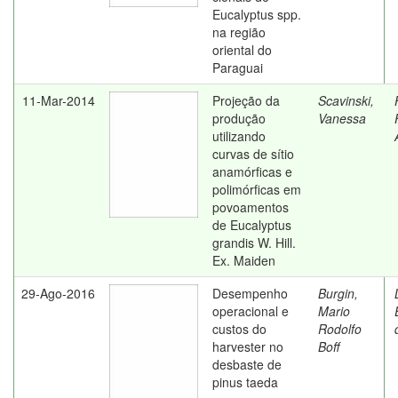
Eucalyptus spp.
na região
oriental do
Paraguai
11-Mar-2014
Projeção da
Scavinski,
produção
Vanessa
utilizando
curvas de sítio
anamórficas e
polimórficas em
povoamentos
de Eucalyptus
grandis W. Hill.
Ex. Maiden
29-Ago-2016
Desempenho
Burgin,
operacional e
Mario
custos do
Rodolfo
harvester no
Boff
desbaste de
pinus taeda