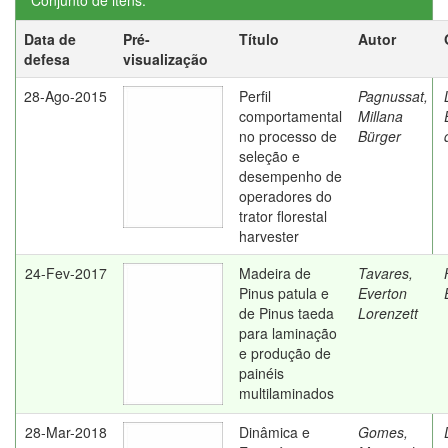
Conjunto de itens:
Data de
Pré-
Título
Autor
defesa
visualização
28-Ago-2015
Perfil
Pagnussat,
comportamental
Millana
no processo de
Bürger
seleção e
desempenho de
operadores do
trator florestal
harvester
24-Fev-2017
Madeira de
Tavares,
Pinus patula e
Everton
de Pinus taeda
Lorenzett
para laminação
e produção de
painéis
multilaminados
28-Mar-2018
Dinâmica e
Gomes,