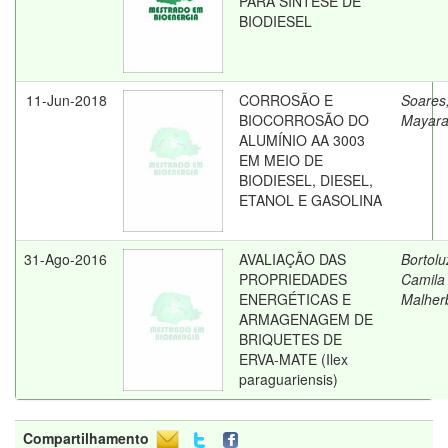
PARA SÍNTESE DE
BIODIESEL
11-Jun-2018
CORROSÃO E
Soares
BIOCORROSÃO DO
Mayar
ALUMÍNIO AA 3003
EM MEIO DE
BIODIESEL, DIESEL,
ETANOL E GASOLINA
31-Ago-2016
AVALIAÇÃO DAS
Bortolu
PROPRIEDADES
Camila
ENERGÉTICAS E
Malher
ARMAGENAGEM DE
BRIQUETES DE
ERVA-MATE (Ilex
paraguariensis)
Compartilhamento