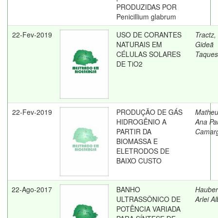
PRODUZIDAS POR
Penicillium glabrum
22-Fev-2019
USO DE CORANTES
Tractz,
NATURAIS EM
Gideã
CÉLULAS SOLARES
Taques
DE TiO2
22-Fev-2019
PRODUÇÃO DE GÁS
Matheu
HIDROGÊNIO A
Ana Pa
PARTIR DA
Camar
BIOMASSA E
ELETRODOS DE
BAIXO CUSTO
22-Ago-2017
BANHO
Hauber
ULTRASSÔNICO DE
Arlei A
POTÊNCIA VARIADA