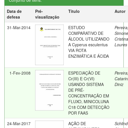
Conjunto de itens:
Data de
Pré-
Título
Autor
defesa
visualização
31-Mar-2014
ESTUDO
Pereira
COMPARATIVO DE
Simon
ÁLCOOL UTILIZANDO
Cristin
A Cyperus esculentus
Loures
VIA ROTA
ENZIMÁTICA E ÁCIDA
1-Fev-2008
ESPECIAÇÃO DE
Pereira
Cr(III) E Cr(VI)
Catarin
USANDO SISTEMA
Diniz
DE PRÉ-
CONCENTRAÇÃO EM
FLUXO, MINICOLUNA
C18 COM DETECÇÃO
POR FAAS
24-Mar-2017
AÇÃO DE
Schlind