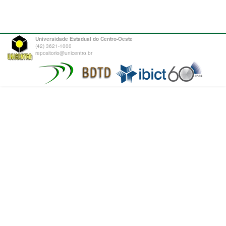
Universidade Estadual do Centro-Oeste
(42) 3621-1000
repositorio@unicentro.br