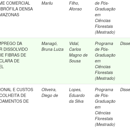
ME COMERCIAL
Marilu
Filho,
de Pós-
MBRÓFILA DENSA
Afonso
Graduação
AMAZONAS
em
Ciências
Florestais
(Mestrado)
MPREGO DA
Managó,
Vidal,
Programa
Diss
R DISSOLVIDO
Bruna Luiza
Carlos
de Pós-
E FIBRAS DE
Magno de
Graduação
CLARA DE
Sousa
em
EL
Ciências
Florestais
(Mestrado)
IONAL E CUSTOS
Oliveira,
Lopes,
Programa
Diss
 COLHEITA DE
Diego de
Eduardo
de Pós-
VOAMENTOS DE
da Silva
Graduação
em
Ciências
Florestais
(Mestrado)