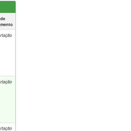
 de
umento
ertação
ertação
ertação