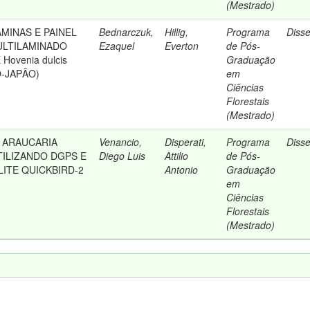
(Mestrado)
MINAS E PAINEL
Bednarczuk,
Hillig,
Programa
Diss
LTILAMINADO
Ezaquel
Everton
de Pós-
ovenia dulcis
Graduação
O-JAPÃO)
em
Ciências
Florestais
(Mestrado)
 ARAUCARIA
Venancio,
Disperati,
Programa
Diss
TILIZANDO DGPS E
Diego Luis
Attilio
de Pós-
ITE QUICKBIRD-2
Antonio
Graduação
em
Ciências
Florestais
(Mestrado)