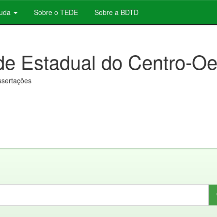
juda
Sobre o TEDE
Sobre a BDTD
de Estadual do Centro-Oe
issertações