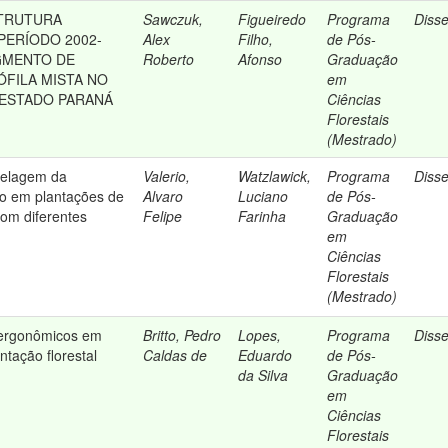
STRUTURA
Sawczuk,
Figueiredo
Programa
Diss
PERÍODO 2002-
Alex
Filho,
de Pós-
GMENTO DE
Roberto
Afonso
Graduação
FILA MISTA NO
em
 ESTADO PARANÁ
Ciências
Florestais
(Mestrado)
delagem da
Valerio,
Watzlawick,
Programa
Diss
o em plantações de
Alvaro
Luciano
de Pós-
 com diferentes
Felipe
Farinha
Graduação
em
Ciências
Florestais
(Mestrado)
s ergonômicos em
Britto, Pedro
Lopes,
Programa
Diss
ntação florestal
Caldas de
Eduardo
de Pós-
da Silva
Graduação
em
Ciências
Florestais