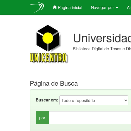
Página inicial
Navegar por
A
Skip
navigation
Universida
Biblioteca Digital de Teses e D
Página de Busca
Buscar em:
por