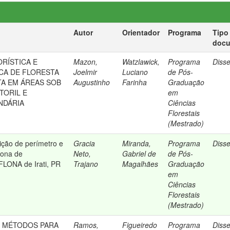
Autor
Orientador
Programa
Tipo
doc
RÍSTICA E
Mazon,
Watzlawick,
Programa
Diss
CA DE FLORESTA
Joelmir
Luciano
de Pós-
TA EM ÁREAS SOB
Augustinho
Farinha
Graduação
TORIL E
em
NDÁRIA
Ciências
Florestais
(Mestrado)
nição de perímetro e
Gracia
Miranda,
Programa
Diss
Zona de
Neto,
Gabriel de
de Pós-
FLONA de Irati, PR
Trajano
Magalhães
Graduação
em
Ciências
Florestais
(Mestrado)
 MÉTODOS PARA
Ramos,
Figueiredo
Programa
Diss