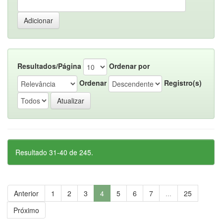
Resultados/Página
Ordenar por
Ordenar
Registro(s)
Resultado 31-40 de 245.
Anterior
1
2
3
4
5
6
7
...
25
Próximo