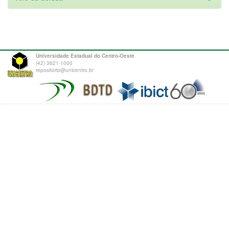
Universidade Estadual do Centro-Oeste
(42) 3621-1000
repositorio@unicentro.br