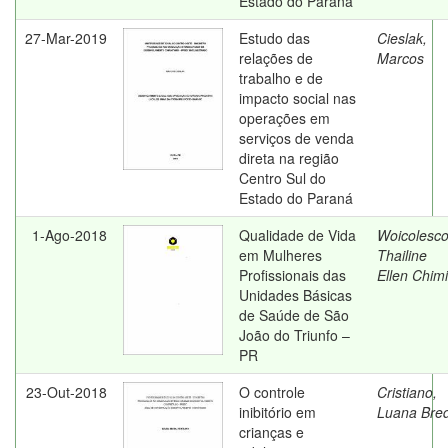
Estado do Paraná
27-Mar-2019
Estudo das
Cieslak,
relações de
Marcos
trabalho e de
impacto social nas
operações em
serviços de venda
direta na região
Centro Sul do
Estado do Paraná
1-Ago-2018
Qualidade de Vida
Woicolesco
em Mulheres
Thailine
Profissionais das
Ellen Chim
Unidades Básicas
de Saúde de São
João do Triunfo –
PR
23-Out-2018
O controle
Cristiano,
inibitório em
Luana Bre
crianças e