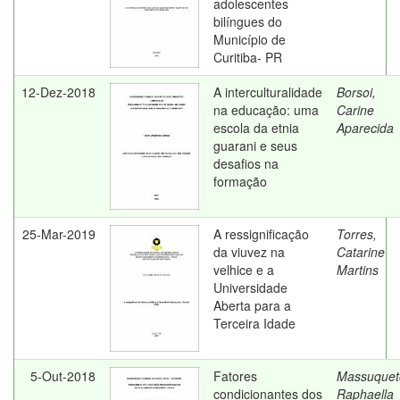
adolescentes
bilíngues do
Município de
Curitiba- PR
12-Dez-2018
A interculturalidade
Borsoi,
na educação: uma
Carine
escola da etnia
Aparecida
guarani e seus
desafios na
formação
25-Mar-2019
A ressignificação
Torres,
da viuvez na
Catarine
velhice e a
Martins
Universidade
Aberta para a
Terceira Idade
5-Out-2018
Fatores
Massuquet
condicionantes dos
Raphaella