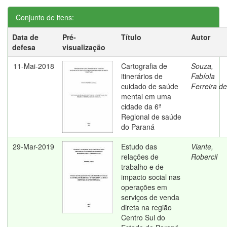
Conjunto de itens:
Data de
Pré-
Título
Autor
defesa
visualização
11-Mai-2018
Cartografia de
Souza,
itinerários de
Fabíola
cuidado de saúde
Ferreira de
mental em uma
cidade da 6ª
Regional de saúde
do Paraná
29-Mar-2019
Estudo das
Viante,
relações de
Robercil
trabalho e de
impacto social nas
operações em
serviços de venda
direta na região
Centro Sul do