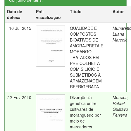
Conjunto de itens:
Data de
Pré-
Título
Autor
defesa
visualização
10-Jul-2015
QUALIDADE E
Munaretto
COMPOSTOS
Luana
BIOATIVOS DE
Marcele
AMORA-PRETA E
MORANGO
TRATADOS EM
PRÉ-COLHEITA
COM SILÍCIO E
SUBMETIDOS À
ARMAZENAGEM
REFRIGERADA
22-Fev-2010
Divergência
Morales,
genética entre
Rafael
cultivares de
Gustavo
morangueiro por
Ferreira
meio de
marcadores