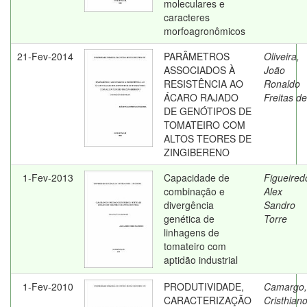
moleculares e
caracteres
morfoagronômicos
21-Fev-2014
PARÂMETROS
Oliveira,
ASSOCIADOS À
João
RESISTÊNCIA AO
Ronaldo
ÁCARO RAJADO
Freitas de
DE GENÓTIPOS DE
TOMATEIRO COM
ALTOS TEORES DE
ZINGIBERENO
1-Fev-2013
Capacidade de
Figueired
combinação e
Alex
divergência
Sandro
genética de
Torre
linhagens de
tomateiro com
aptidão industrial
1-Fev-2010
PRODUTIVIDADE,
Camargo,
CARACTERIZAÇÃO
Cristhian