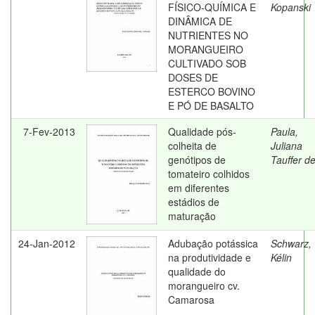
FÍSICO-QUÍMICA E
Kopanski
DINÂMICA DE
NUTRIENTES NO
MORANGUEIRO
CULTIVADO SOB
DOSES DE
ESTERCO BOVINO
E PÓ DE BASALTO
7-Fev-2013
Qualidade pós-
Paula,
colheita de
Juliana
genótipos de
Tauffer d
tomateiro colhidos
em diferentes
estádios de
maturação
24-Jan-2012
Adubação potássica
Schwarz,
na produtividade e
Kélin
qualidade do
morangueiro cv.
Camarosa