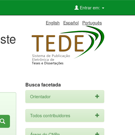
Entrar em:
English
Español
Português
ste
Busca facetada
Orientador
Todos contribuidores
Áreas do CNPq