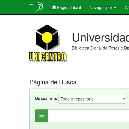
Página inicial
Navegar por
A
Skip
navigation
Universida
Biblioteca Digital de Teses e D
Página de Busca
Buscar em:
por