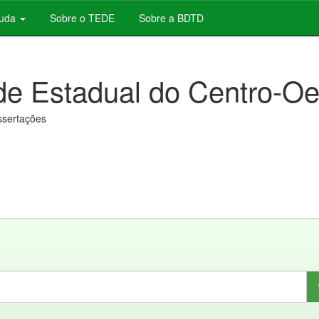
juda
Sobre o TEDE
Sobre a BDTD
de Estadual do Centro-Oe
issertações