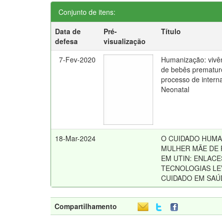
Conjunto de itens:
Data de
Pré-
Título
defesa
visualização
7-Fev-2020
Humanização: vivê
de bebês prematur
processo de inter
Neonatal
18-Mar-2024
O CUIDADO HUMA
MULHER MÃE DE
EM UTIN: ENLACE
TECNOLOGIAS LE
CUIDADO EM SAÚ
Compartilhamento