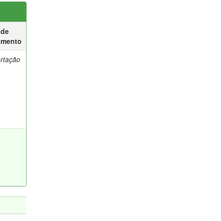
 de
umento
ertação