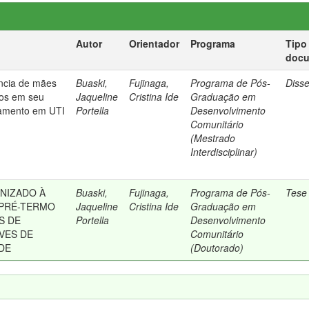
Autor
Orientador
Programa
Tipo
doc
ncia de mães
Buaski,
Fujinaga,
Programa de Pós-
Diss
os em seu
Jaqueline
Cristina Ide
Graduação em
namento em UTI
Portella
Desenvolvimento
Comunitário
(Mestrado
Interdisciplinar)
NIZADO À
Buaski,
Fujinaga,
Programa de Pós-
Tese
 PRÉ-TERMO
Jaqueline
Cristina Ide
Graduação em
S DE
Portella
Desenvolvimento
VES DE
Comunitário
DE
(Doutorado)