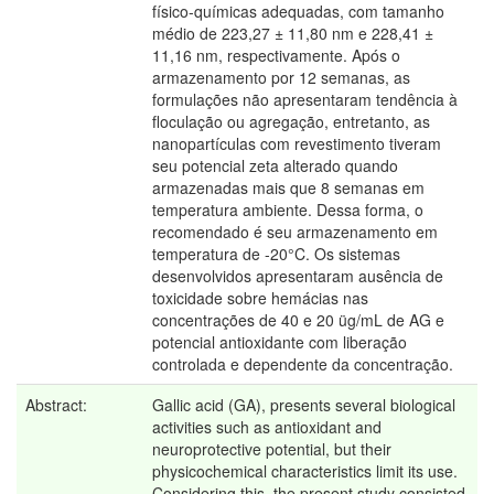
físico-químicas adequadas, com tamanho
médio de 223,27 ± 11,80 nm e 228,41 ±
11,16 nm, respectivamente. Após o
armazenamento por 12 semanas, as
formulações não apresentaram tendência à
floculação ou agregação, entretanto, as
nanopartículas com revestimento tiveram
seu potencial zeta alterado quando
armazenadas mais que 8 semanas em
temperatura ambiente. Dessa forma, o
recomendado é seu armazenamento em
temperatura de -20°C. Os sistemas
desenvolvidos apresentaram ausência de
toxicidade sobre hemácias nas
concentrações de 40 e 20 üg/mL de AG e
potencial antioxidante com liberação
controlada e dependente da concentração.
Abstract:
Gallic acid (GA), presents several biological
activities such as antioxidant and
neuroprotective potential, but their
physicochemical characteristics limit its use.
Considering this, the present study consisted