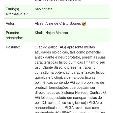
Título(s)
não consta
alternativo(s):
Autor:
Alves, Aline de Cristo Soares
Primeiro
Khalil, Najeh Maissar
orientador:
Resumo:
O ácido gálico (AG) apresenta muitas
atividades biológicas, tais como potencial
antioxidante e neuroprotetor, porém as suas
características físico-químicas limitam o seu
uso. Diante disso, o presente trabalho
consistiu na obtenção, caracterização físico-
química e biológica de nanopartículas
poliméricas contendo AG com o objetivo de
produzir formulações que possam ser
direcionadas ao Sistema Nervoso Central. O
AG foi encapsulado em nanopartículas de
poli(D,L-ácido-lático-co-glicólico) (PLGA) e
nanopartículas de PLGA revestidas com
polissorbato 80 (PS80), por meio da técnica