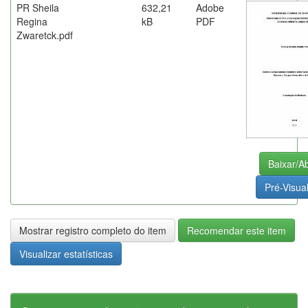
PR Sheila
632,21
Adobe
Regina
kB
PDF
Zwaretck.pdf
Baixar/Ab
Pré-Visual
Mostrar registro completo do item
Recomendar este item
Visualizar estatísticas