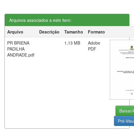
Arquivos associados a este item:
Arquivo
Descrição
Tamanho
Formato
PR BRIENA
1,13 MB
Adobe
PADILHA
PDF
ANDRADE.pdf
Baixar/A
Pré-Visu