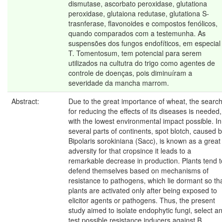
dismutase, ascorbato peroxidase, glutationa
peroxidase, glutaiona redutase, glutationa S-
trasnferase, flavonoides e compostos fenólicos,
quando comparados com a testemunha. As
suspensões dos fungos endofíticos, em especial
T. Tomentosum, tem potencial para serem
utilizados na cultutra do trigo como agentes de
controle de doenças, pois diminuíram a
severidade da mancha marrom.
Abstract:
Due to the great importance of wheat, the searc
for reducing the effects of its diseases is needed,
with the lowest environmental impact possible. In
several parts of continents, spot blotch, caused 
Bipolaris sorokiniana (Sacc), is known as a great
adversity for that cropsince it leads to a
remarkable decrease in production. Plants tend t
defend themselves based on mechanisms of
resistance to pathogens, which lie dormant so th
plants are activated only after being exposed to
elicitor agents or pathogens. Thus, the present
study aimed to isolate endophytic fungi, select a
test possible resistance inducers against B.