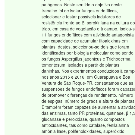
patógenos. Neste sentido o objetivo deste
trabalho foi de isolar fungos endofíticos,
selecionar e testar possíveis indutores de
resistência frente ao B. sorokiniana na cultura do
trigo, em casa de vegetação e à campo. Isolou-
11 fungos endofíticos com atividade antagonista
com capacidade de acumular fitoalexinas em
plantas, destes, selecionou-se dois que foram
identificados por biologia molecular como sendo
os fungos Aspergillus japonicus e Trichoderma
tomentosum, isolados a partir de plantas
daninhas. Nos experimentos conduzidos à camp
nos anos 2015 e 2016, em Guarapuava e Boa
Ventura de São Roque-PR, constatamos que as
suspensões de fungos endofíticos foram capaze
de promover diferenças de rendimento, número
de espigas, número de grãos e altura de plantas
E também foram capazes de aumentar a ativida
das enzimas, tanto PR proteínas, quitinase, β 1,
glucanase e peroxidase, quanto compostos
antioxidantes, tais como catalase, fenilalanina
amônia liase, polifenoloxidases, superóxido