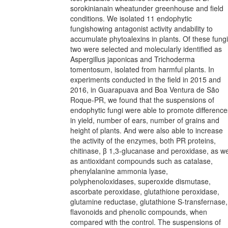
sorokinianain wheatunder greenhouse and field
conditions. We isolated 11 endophytic
fungishowing antagonist activity andability to
accumulate phytoalexins in plants. Of these fungi
two were selected and molecularly identified as
Aspergillus japonicas and Trichoderma
tomentosum, isolated from harmful plants. In
experiments conducted in the field in 2015 and
2016, in Guarapuava and Boa Ventura de São
Roque-PR, we found that the suspensions of
endophytic fungi were able to promote difference
in yield, number of ears, number of grains and
height of plants. And were also able to increase
the activity of the enzymes, both PR proteins,
chitinase, β 1,3-glucanase and peroxidase, as we
as antioxidant compounds such as catalase,
phenylalanine ammonia lyase,
polyphenoloxidases, superoxide dismutase,
ascorbate peroxidase, glutathione peroxidase,
glutamine reductase, glutathione S-transfernase,
flavonoids and phenolic compounds, when
compared with the control. The suspensions of