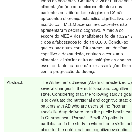
todos os pacientes. Contudo, o valor nutricional 
alimentação (macro e micronutritentes) dos
pacientes nos diferentes estágios da DA não
apresentou diferença estatística significativa. De
acordo com MEEM apenas três pacientes não
apresentaram declínio cognitivo. A média do
escore do MEEM dos analfabetos foi de 10,2±7,
e dos alfabetizados foi de 13,8±6,9. Conclui-se
que os pacientes com DA apresentam declínio
cognitivo e desnutrição, contudo o consumo
alimentar foi similar entre os estágios da doença
esse, portanto, parece não ter associação direta
com a progressão da doença.
Abstract:
The Alzheimer’s disease (AD) is characterized b
several changes in the nutritional and cognitive
state. Considering that, the following study’s goal
is to evaluate the nutritional and cognitive state o
patients with AD who are users of the Program
specialist drug delivery from the public health ca
in Guarapuava - Paraná - Brazil. 30 patients
participated in the study to whom home visits too
place for the nutritional and cognitive evaluation.