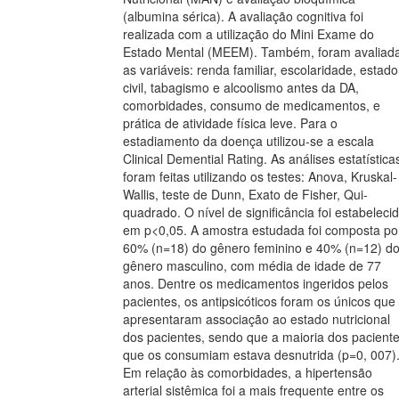
(albumina sérica). A avaliação cognitiva foi
realizada com a utilização do Mini Exame do
Estado Mental (MEEM). Também, foram avaliad
as variáveis: renda familiar, escolaridade, estado
civil, tabagismo e alcoolismo antes da DA,
comorbidades, consumo de medicamentos, e
prática de atividade física leve. Para o
estadiamento da doença utilizou-se a escala
Clinical Demential Rating. As análises estatística
foram feitas utilizando os testes: Anova, Kruskal-
Wallis, teste de Dunn, Exato de Fisher, Qui-
quadrado. O nível de significância foi estabeleci
em p<0,05. A amostra estudada foi composta po
60% (n=18) do gênero feminino e 40% (n=12) d
gênero masculino, com média de idade de 77
anos. Dentre os medicamentos ingeridos pelos
pacientes, os antipsicóticos foram os únicos que
apresentaram associação ao estado nutricional
dos pacientes, sendo que a maioria dos pacient
que os consumiam estava desnutrida (p=0, 007)
Em relação às comorbidades, a hipertensão
arterial sistêmica foi a mais frequente entre os