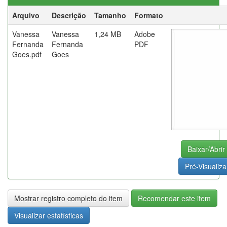
Arquivo
Descrição
Tamanho
Formato
Vanessa
Vanessa
1,24 MB
Adobe
Fernanda
Fernanda
PDF
Goes.pdf
Goes
Baixar/Abrir
Pré-Visualiza
Mostrar registro completo do item
Recomendar este item
Visualizar estatísticas