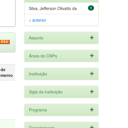
Silva, Jefferson Olivatto da
1
< anterior
Assunto
Áreas do CNPq
 de
Instituição
umento
Sigla da instituição
Programa
Departamento