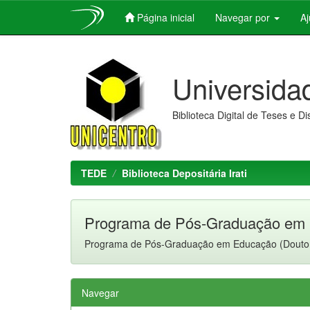
Página inicial
Navegar por
A
Skip
navigation
Universida
Biblioteca Digital de Teses e D
TEDE
Biblioteca Depositária Irati
Programa de Pós-Graduação em E
Programa de Pós-Graduação em Educação (Douto
Navegar