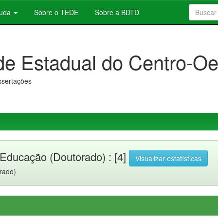
juda
Sobre o TEDE
Sobre a BDTD
de Estadual do Centro-Oe
issertações
ducação (Doutorado) : [4]
Visualizar estatísticas
rado)