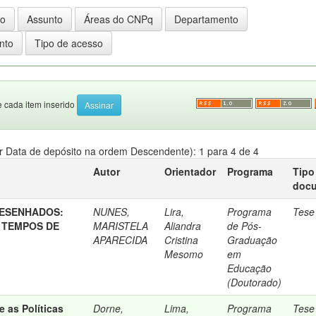
e cada item inserido
 Data de depósito na ordem Descendente): 1 para 4 de 4
Autor
Orientador
Programa
Tipo
doc
ESENHADOS:
NUNES,
Lira,
Programa
Tese
 TEMPOS DE
MARISTELA
Aliandra
de Pós-
APARECIDA
Cristina
Graduação
Mesomo
em
Educação
(Doutorado)
 as Políticas
Dorne,
Lima,
Programa
Tese