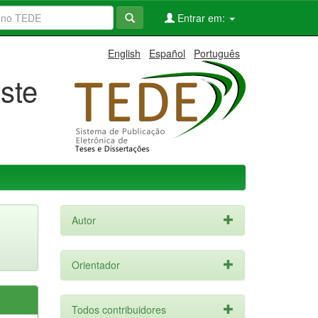
Entrar em:
English
Español
Português
ste
Autor
Orientador
Todos contribuidores