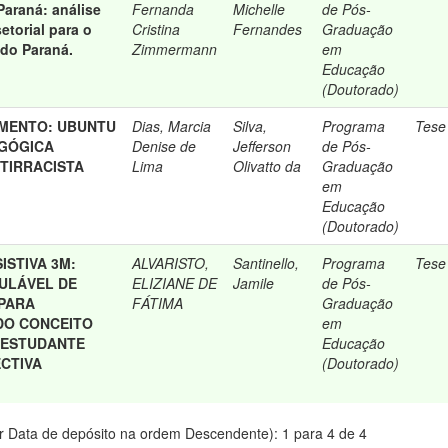
Paraná: análise
Fernanda
Michelle
de Pós-
etorial para o
Cristina
Fernandes
Graduação
do Paraná.
Zimmermann
em
Educação
(Doutorado)
IMENTO: UBUNTU
Dias, Marcia
Silva,
Programa
Tese
AGÓGICA
Denise de
Jefferson
de Pós-
TIRRACISTA
Lima
Olivatto da
Graduação
em
Educação
(Doutorado)
ISTIVA 3M:
ALVARISTO,
Santinello,
Programa
Tese
ULÁVEL DE
ELIZIANE DE
Jamile
de Pós-
 PARA
FÁTIMA
Graduação
DO CONCEITO
em
 ESTUDANTE
Educação
CTIVA
(Doutorado)
 Data de depósito na ordem Descendente): 1 para 4 de 4