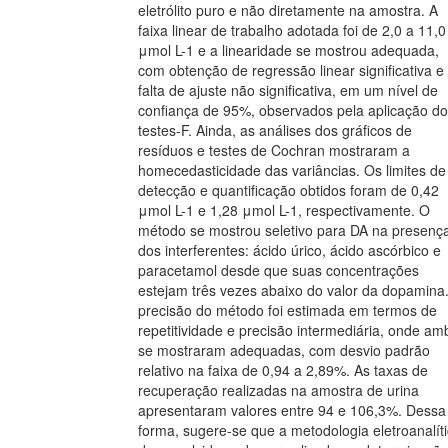
eletrólito puro e não diretamente na amostra. A
faixa linear de trabalho adotada foi de 2,0 a 11,0
μmol L-1 e a linearidade se mostrou adequada,
com obtenção de regressão linear significativa e
falta de ajuste não significativa, em um nível de
confiança de 95%, observados pela aplicação d
testes-F. Ainda, as análises dos gráficos de
resíduos e testes de Cochran mostraram a
homecedasticidade das variâncias. Os limites de
detecção e quantificação obtidos foram de 0,42
μmol L-1 e 1,28 μmol L-1, respectivamente. O
método se mostrou seletivo para DA na presenç
dos interferentes: ácido úrico, ácido ascórbico e
paracetamol desde que suas concentrações
estejam três vezes abaixo do valor da dopamina
precisão do método foi estimada em termos de
repetitividade e precisão intermediária, onde am
se mostraram adequadas, com desvio padrão
relativo na faixa de 0,94 a 2,89%. As taxas de
recuperação realizadas na amostra de urina
apresentaram valores entre 94 e 106,3%. Dessa
forma, sugere-se que a metodologia eletroanalít