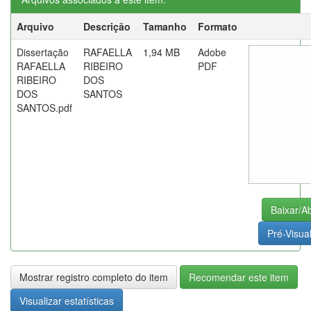
Arquivo
Descrição
Tamanho
Formato
Dissertação
RAFAELLA
1,94 MB
Adobe
RAFAELLA
RIBEIRO
PDF
RIBEIRO
DOS
DOS
SANTOS
SANTOS.pdf
Baixar/Ab
Pré-Visual
Mostrar registro completo do item
Recomendar este item
Visualizar estatísticas