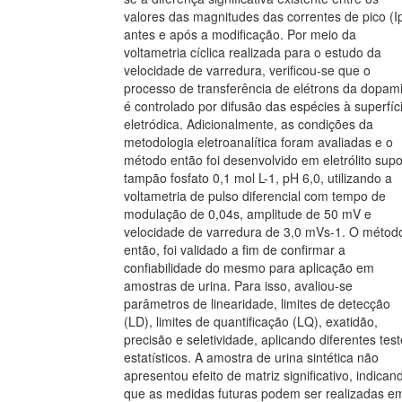
valores das magnitudes das correntes de pico (I
antes e após a modificação. Por meio da
voltametria cíclica realizada para o estudo da
velocidade de varredura, verificou-se que o
processo de transferência de elétrons da dopam
é controlado por difusão das espécies à superfíc
eletródica. Adicionalmente, as condições da
metodologia eletroanalítica foram avaliadas e o
método então foi desenvolvido em eletrólito supo
tampão fosfato 0,1 mol L-1, pH 6,0, utilizando a
voltametria de pulso diferencial com tempo de
modulação de 0,04s, amplitude de 50 mV e
velocidade de varredura de 3,0 mVs-1. O métod
então, foi validado a fim de confirmar a
confiabilidade do mesmo para aplicação em
amostras de urina. Para isso, avaliou-se
parâmetros de linearidade, limites de detecção
(LD), limites de quantificação (LQ), exatidão,
precisão e seletividade, aplicando diferentes tes
estatísticos. A amostra de urina sintética não
apresentou efeito de matriz significativo, indican
que as medidas futuras podem ser realizadas e