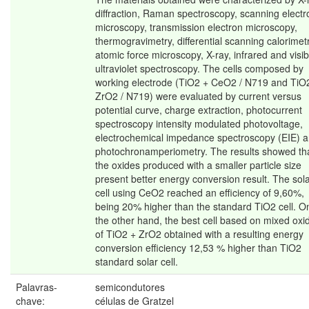
diffraction, Raman spectroscopy, scanning electr
microscopy, transmission electron microscopy,
thermogravimetry, differential scanning calorimetr
atomic force microscopy, X-ray, infrared and visib
ultraviolet spectroscopy. The cells composed by
working electrode (TiO2 + CeO2 / N719 and TiO
ZrO2 / N719) were evaluated by current versus
potential curve, charge extraction, photocurrent
spectroscopy intensity modulated photovoltage,
electrochemical impedance spectroscopy (EIE) 
photochronamperiometry. The results showed th
the oxides produced with a smaller particle size
present better energy conversion result. The sol
cell using CeO2 reached an efficiency of 9,60%,
being 20% higher than the standard TiO2 cell. O
the other hand, the best cell based on mixed oxi
of TiO2 + ZrO2 obtained with a resulting energy
conversion efficiency 12,53 % higher than TiO2
standard solar cell.
Palavras-
semicondutores
chave:
células de Gratzel