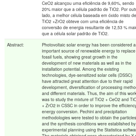
CeO2 alcançou uma eficiência de 9,60%, sendo
20% maior que a célula padrão de TiO2. Por out
lado, a melhor célula baseada em óxido misto d
TiO2 +ZrO2 obteve com uma eficiência de
conversão de energia resultante de 12,53 % mai
que a célula solar padrão de TiO2.
Abstract:
Photovoltaic solar energy has been considered 
important source of renewable energy to replace
fossil fuels, showing great growth in the
development of new materials as well as in the
installation potential. Among the existing
technologies, dye-sensitized solar cells (DSSC)
have attracted great attention due to their rapid
development, diversification of processing meth
and different materials. Thus, the aim of this wor
was to study the mixture of TiO2 + CeO2 and Ti
+ ZrO2 in CSSC in order to improve the efficienc
energy conversion. Pechini and precipitation
methodologies were tested to obtain the particle
and the synthesis conditions were established by
experimental planning using the Statistica softwa
The materials obtained were characterized by X-