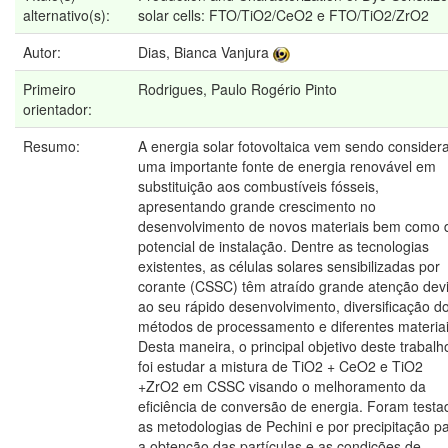
alternativo(s):
solar cells: FTO/TiO2/CeO2 e FTO/TiO2/ZrO2
Autor:
Dias, Bianca Vanjura
Primeiro
Rodrigues, Paulo Rogério Pinto
orientador:
Resumo:
A energia solar fotovoltaica vem sendo consider
uma importante fonte de energia renovável em
substituição aos combustíveis fósseis,
apresentando grande crescimento no
desenvolvimento de novos materiais bem como 
potencial de instalação. Dentre as tecnologias
existentes, as células solares sensibilizadas por
corante (CSSC) têm atraído grande atenção dev
ao seu rápido desenvolvimento, diversificação d
métodos de processamento e diferentes materiai
Desta maneira, o principal objetivo deste trabalh
foi estudar a mistura de TiO2 + CeO2 e TiO2
+ZrO2 em CSSC visando o melhoramento da
eficiência de conversão de energia. Foram testa
as metodologias de Pechini e por precipitação p
a obtenção das partículas e as condições de