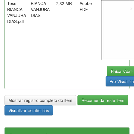
Tese
BIANCA
7,32 MB
Adobe
BIANCA
VANJURA
PDF
VANJURA
DIAS
DIAS.pdf
Baixar/Abrir
Pré-Visualiza
Mostrar registro completo do item
Recomendar este item
Visualizar estatísticas