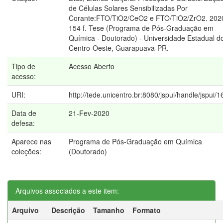
de Células Solares Sensibilizadas Por
Corante:FTO/TiO2/CeO2 e FTO/TiO2/ZrO2. 202
154 f. Tese (Programa de Pós-Graduação em
Química - Doutorado) - Universidade Estadual d
Centro-Oeste, Guarapuava-PR.
Tipo de
Acesso Aberto
acesso:
URI:
http://tede.unicentro.br:8080/jspui/handle/jspui/
Data de
21-Fev-2020
defesa:
Aparece nas
Programa de Pós-Graduação em Química
coleções:
(Doutorado)
Arquivos associados a este item:
Arquivo
Descrição
Tamanho
Formato