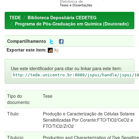
TEDE
Biblioteca Depositária CEDETEG
Programa de Pós-Graduação em Química (Doutorado)
Compartilhamento
Exportar este item:
Use este identificador para citar ou linkar para este item:
http://tede.unicentro.br:8080/jspui/handle/jspui/1
Tipo do
Tese
documento:
Título:
Produção e Caracterização de Células Solares
Sensibilizadas Por Corante:FTO/TiO2/CeO2 e
FTO/TiO2/ZrO2
Título(s)
Production and Characterization of Dye Sensitiz