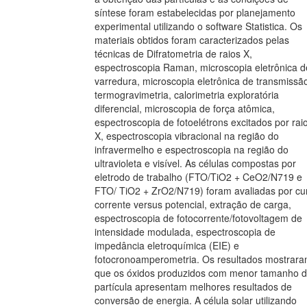
síntese foram estabelecidas por planejamento
experimental utilizando o software Statistica. Os
materiais obtidos foram caracterizados pelas
técnicas de Difratometria de raios X,
espectroscopia Raman, microscopia eletrônica d
varredura, microscopia eletrônica de transmissã
termogravimetria, calorimetria exploratória
diferencial, microscopia de força atômica,
espectroscopia de fotoelétrons excitados por rai
X, espectroscopia vibracional na região do
infravermelho e espectroscopia na região do
ultravioleta e visível. As células compostas por
eletrodo de trabalho (FTO/TiO2 + CeO2/N719 e
FTO/ TiO2 + ZrO2/N719) foram avaliadas por cu
corrente versus potencial, extração de carga,
espectroscopia de fotocorrente/fotovoltagem de
intensidade modulada, espectroscopia de
impedância eletroquímica (EIE) e
fotocronoamperometria. Os resultados mostrar
que os óxidos produzidos com menor tamanho 
partícula apresentam melhores resultados de
conversão de energia. A célula solar utilizando