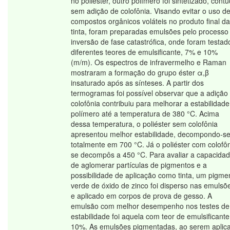
no poliéster, outro polímero foi sintetizado, contu
sem adição de colofônia. Visando evitar o uso d
compostos orgânicos voláteis no produto final da
tinta, foram preparadas emulsões pelo processo
inversão de fase catastrófica, onde foram testad
diferentes teores de emulsificante, 7% e 10%
(m/m). Os espectros de infravermelho e Raman
mostraram a formação do grupo éster α,β
insaturado após as sínteses. A partir dos
termogramas foi possível observar que a adição
colofônia contribuiu para melhorar a estabilidad
polímero até a temperatura de 380 °C. Acima
dessa temperatura, o poliéster sem colofônia
apresentou melhor estabilidade, decompondo-s
totalmente em 700 °C. Já o poliéster com colofô
se decompôs a 450 °C. Para avaliar a capacida
de aglomerar partículas de pigmentos e a
possibilidade de aplicação como tinta, um pigme
verde de óxido de zinco foi disperso nas emulsõ
e aplicado em corpos de prova de gesso. A
emulsão com melhor desempenho nos testes de
estabilidade foi aquela com teor de emulsificant
10%. As emulsões pigmentadas, ao serem aplic