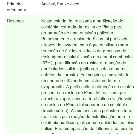
Primeiro
Anaissi, Fauze Jacó
orientador:
Resumo:
Neste estudo, foi realizada a purificação de
colofônia, extraída da resina de Pinus para
preparação de uma emulsão poliéster.
Primeiramente a resina de Pinus foi purificada
através de lavagem com água destilada (para
remoção de ácidos residuais do processo de
resinagem) e solubilização em etanol combustíve
(97%), para filtração da resina e remoção de
particulados sólidos (galhos, insetos e outros
detritos da floresta). Em seguida, o solvente foi
recuperado utilizando um sistema de rota-
evaporação. A purificação e obtenção da colofôn
presente na resina de Pinus foi realizada por
arraste a vapor, sendo a terebintina (fração voláti
da resina de Pinus) foi separada da colofônia
(fração sólida). As sínteses dos poliésteres fora
realizadas pela reação de esterificação entre a
colofônia purificada, glicerina e anidridos maleic
ftálico. Para comparação da influência da colofô