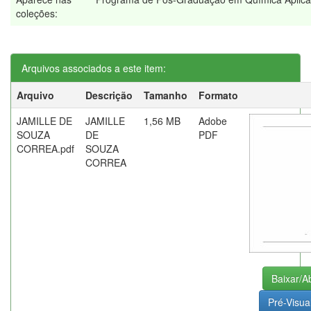
coleções:
Arquivos associados a este item:
Arquivo
Descrição
Tamanho
Formato
JAMILLE DE
JAMILLE
1,56 MB
Adobe
SOUZA
DE
PDF
CORREA.pdf
SOUZA
CORREA
Baixar/Ab
Pré-Visua