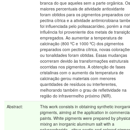
branca do que aqueles sem a parte orgânica. O
maiores percentuais de atividade antioxidante
foram obtidos para os pigmentos preparados c
pectina cítrica e a atividade antimicrobiana tam
foi influenciada pelo polissacarídeo, porém a ma
influência foi proveniente dos metais de transiçã
empregados. Ao aumentar a temperatura de
calcinação (800 ºC e 1000 ºC) dos pigmentos
preparados com pectina cítrica, novas coloraçõe
ou tonalidades foram obtidas. Essas mudanças
ocorreram devido às transformações estruturais
ocorridas nos pigmentos. A obtenção de fases
cristalinas com o aumento da temperatura de
calcinação gerou materiais com menores
quantidades de resíduos ou interferentes,
melhorando também o grau de refletividade na
região do infravermelho próximo (NIR).
Abstract:
This work consists in obtaining synthetic inorgani
pigments, aiming at the application in commercia
paints. White pigments were prepared by physica
mixing an inorganic aluminum salt with a
polysaccharide - citrus pectin and colored pigme