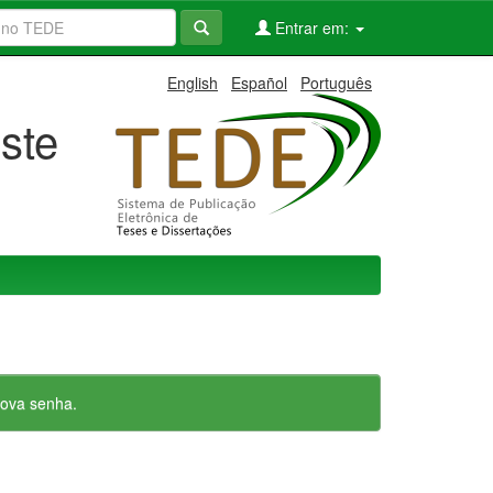
Entrar em:
English
Español
Português
ste
nova senha.