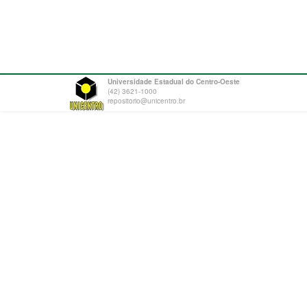
Universidade Estadual do Centro-Oeste
(42) 3621-1000
repositorio@unicentro.br