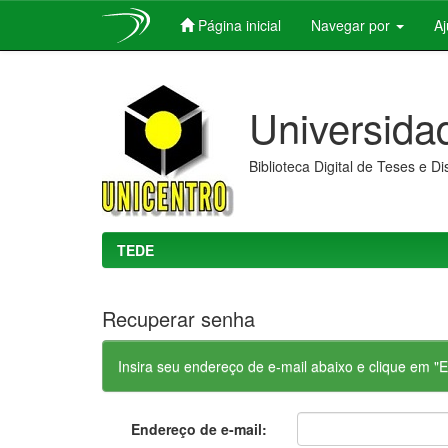
Página inicial
Navegar por
A
Skip
navigation
Universida
Biblioteca Digital de Teses e D
TEDE
Recuperar senha
Insira seu endereço de e-mail abaixo e clique em 
Endereço de e-mail: