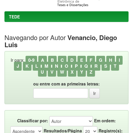
TEDE
Navegando por Autor
Venancio, Diego
Luis
0-9
A
B
C
D
E
F
G
H
I
Ir para:
J
K
L
M
N
O
P
Q
R
S
T
U
V
W
X
Y
Z
ou entre com as primeiras letras:
Classificar por:
Em ordem:
Resultados/Página
Registro(s):