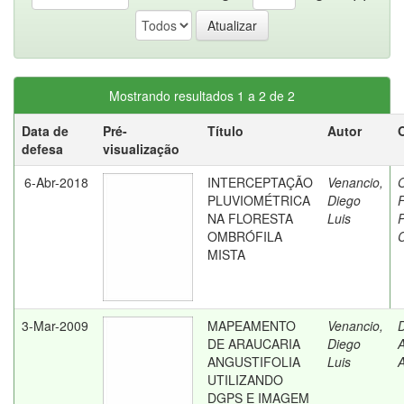
Mostrando resultados 1 a 2 de 2
Data de
Pré-
Título
Autor
defesa
visualização
6-Abr-2018
INTERCEPTAÇÃO
Venancio,
O
PLUVIOMÉTRICA
Diego
F
NA FLORESTA
Luis
P
OMBRÓFILA
MISTA
3-Mar-2009
MAPEAMENTO
Venancio,
D
DE ARAUCARIA
Diego
A
ANGUSTIFOLIA
Luis
A
UTILIZANDO
DGPS E IMAGEM