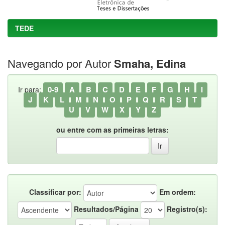
TEDE
Navegando por Autor
Smaha, Edina
0-9
A
B
C
D
E
F
G
H
I
Ir para:
J
K
L
M
N
O
P
Q
R
S
T
U
V
W
X
Y
Z
ou entre com as primeiras letras:
Classificar por:
Em ordem:
Resultados/Página
Registro(s):