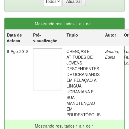
Mostrando resultados 1 a 1 de 1
Data de
Pré-
Título
Autor
Or
defesa
visualização
6-Ago-2018
CRENÇAS E
Smaha,
Lo
ATITUDES DE
Edina
Pe
JOVENS
Lo
DESCENDENTES
DE UCRANIANOS
EM RELAÇÃO À
LÍNGUA
UCRANIANA E
SUA
MANUTENÇÃO
EM
PRUDENTÓPOLIS
Mostrando resultados 1 a 1 de 1