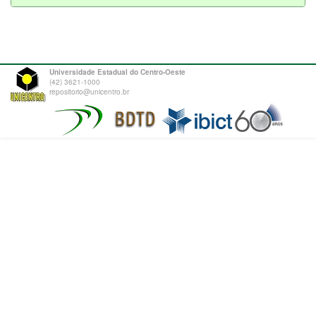
Universidade Estadual do Centro-Oeste
(42) 3621-1000
repositorio@unicentro.br