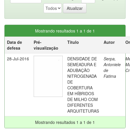
Mostrando resultados 1 a 1 de 1
Data de
Pré-
Título
Autor
Or
defesa
visualização
28-Jul-2016
DENSIDADE DE
Serpa,
Me
SEMEADURA E
Antoniele
Ma
ADUBAÇÃO
de
Cr
NITROGENADA
Fatima
DE
COBERTURA
EM HÍBRIDOS
DE MILHO COM
DIFERENTES
ARQUITETURAS
Mostrando resultados 1 a 1 de 1