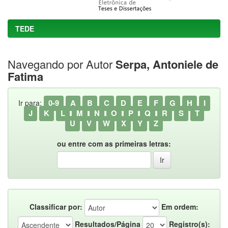
TEDE
Navegando por Autor
Serpa, Antoniele de
Fatima
0-9
A
B
C
D
E
F
G
H
I
Ir para:
J
K
L
M
N
O
P
Q
R
S
T
U
V
W
X
Y
Z
ou entre com as primeiras letras:
Classificar por:
Em ordem:
Resultados/Página
Registro(s):