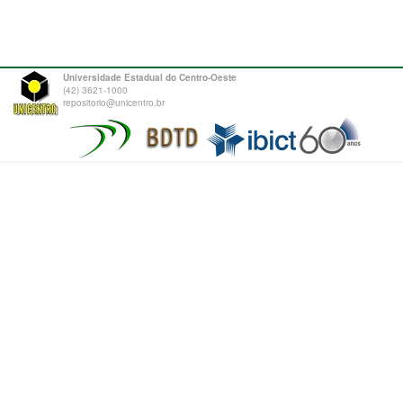
Universidade Estadual do Centro-Oeste
(42) 3621-1000
repositorio@unicentro.br