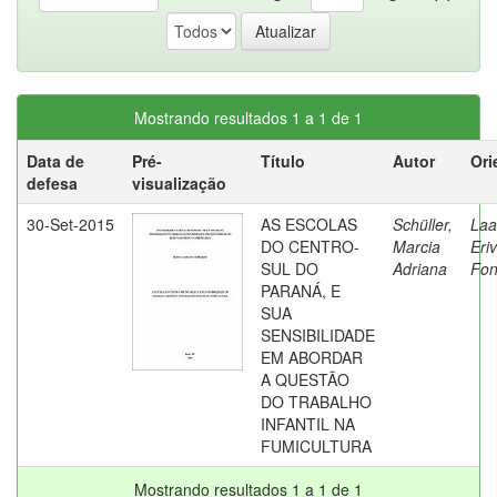
Mostrando resultados 1 a 1 de 1
Data de
Pré-
Título
Autor
Ori
defesa
visualização
30-Set-2015
AS ESCOLAS
Schüller,
Laa
DO CENTRO-
Marcia
Eri
SUL DO
Adriana
Fon
PARANÁ, E
SUA
SENSIBILIDADE
EM ABORDAR
A QUESTÃO
DO TRABALHO
INFANTIL NA
FUMICULTURA
Mostrando resultados 1 a 1 de 1