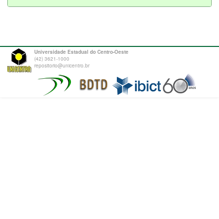
Universidade Estadual do Centro-Oeste
(42) 3621-1000
repositorio@unicentro.br