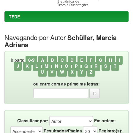
TEDE
Navegando por Autor
Schüller, Marcia
Adriana
0-9
A
B
C
D
E
F
G
H
I
Ir para:
J
K
L
M
N
O
P
Q
R
S
T
U
V
W
X
Y
Z
ou entre com as primeiras letras:
Classificar por:
Em ordem:
Resultados/Página
Registro(s):