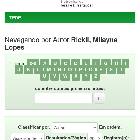
TEDE
Navegando por Autor
Rickli, Milayne
Lopes
0-9
A
B
C
D
E
F
G
H
I
Ir para:
J
K
L
M
N
O
P
Q
R
S
T
U
V
W
X
Y
Z
ou entre com as primeiras letras:
Classificar por:
Em ordem:
Resultados/Página
Registro(s):