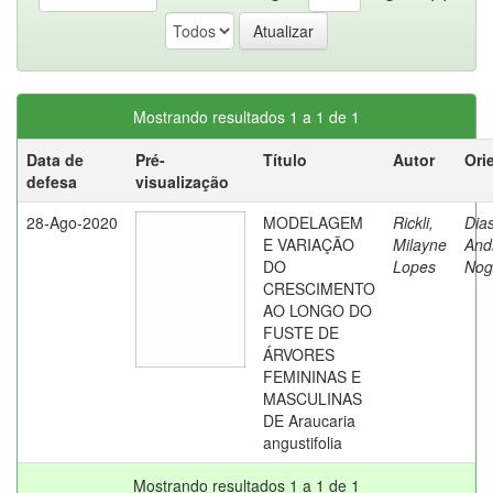
Mostrando resultados 1 a 1 de 1
Data de
Pré-
Título
Autor
Ori
defesa
visualização
28-Ago-2020
MODELAGEM
Rickli,
Dias
E VARIAÇÃO
Milayne
And
DO
Lopes
Nog
CRESCIMENTO
AO LONGO DO
FUSTE DE
ÁRVORES
FEMININAS E
MASCULINAS
DE Araucaria
angustifolia
Mostrando resultados 1 a 1 de 1