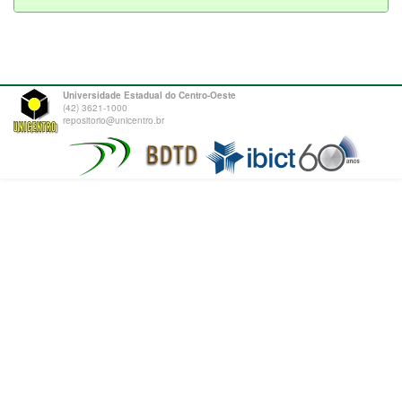
Universidade Estadual do Centro-Oeste
(42) 3621-1000
repositorio@unicentro.br