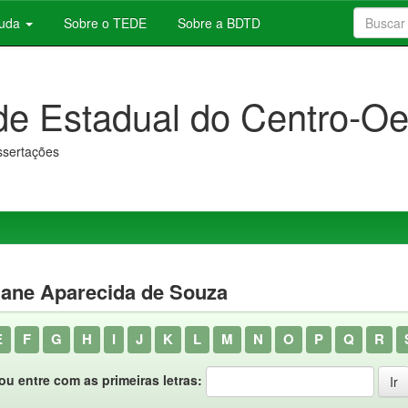
juda
Sobre o TEDE
Sobre a BDTD
de Estadual do Centro-Oe
issertações
biane Aparecida de Souza
E
F
G
H
I
J
K
L
M
N
O
P
Q
R
ou entre com as primeiras letras: