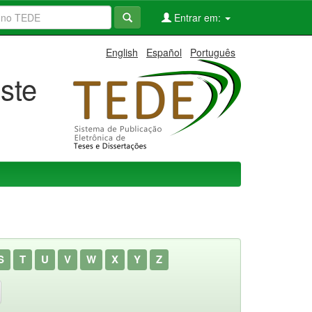
Entrar em:
English
Español
Português
ste
S
T
U
V
W
X
Y
Z