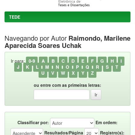
TEDE
Navegando por Autor
Raimondo, Marilene
Aparecida Soares Uchak
0-9
A
B
C
D
E
F
G
H
I
Ir para:
J
K
L
M
N
O
P
Q
R
S
T
U
V
W
X
Y
Z
ou entre com as primeiras letras:
Classificar por:
Em ordem:
Resultados/Página
Registro(s):