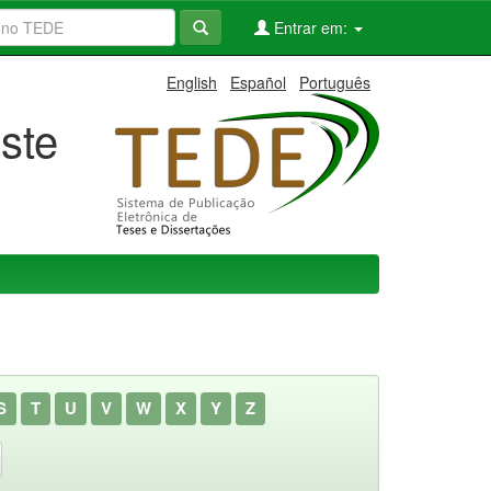
Entrar em:
English
Español
Português
ste
S
T
U
V
W
X
Y
Z