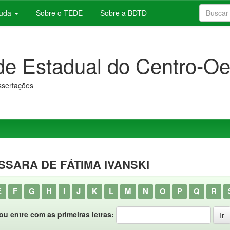
juda
Sobre o TEDE
Sobre a BDTD
de Estadual do Centro-Oe
issertações
SSARA DE FÁTIMA IVANSKI
E
F
G
H
I
J
K
L
M
N
O
P
Q
R
ou entre com as primeiras letras: