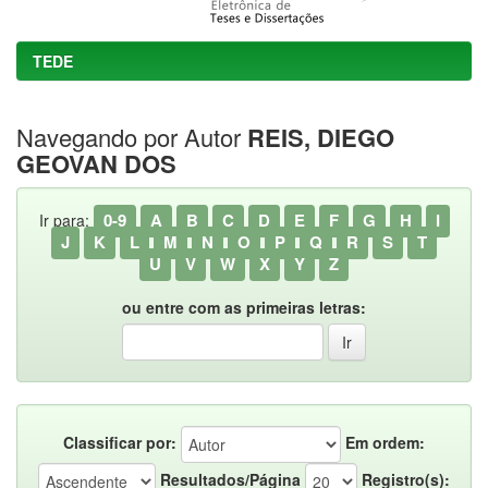
TEDE
Navegando por Autor
REIS, DIEGO
GEOVAN DOS
0-9
A
B
C
D
E
F
G
H
I
Ir para:
J
K
L
M
N
O
P
Q
R
S
T
U
V
W
X
Y
Z
ou entre com as primeiras letras:
Classificar por:
Em ordem:
Resultados/Página
Registro(s):