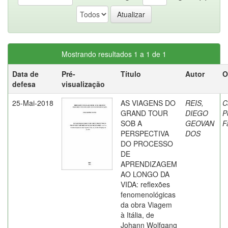
Mostrando resultados 1 a 1 de 1
Data de
Pré-
Título
Autor
O
defesa
visualização
25-Mai-2018
AS VIAGENS DO
REIS,
C
GRAND TOUR
DIEGO
P
SOB A
GEOVAN
F
PERSPECTIVA
DOS
DO PROCESSO
DE
APRENDIZAGEM
AO LONGO DA
VIDA: reflexões
fenomenológicas
da obra Viagem
à Itália, de
Johann Wolfgang