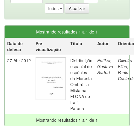
Mostrando resultados 1 a 1 de 1
Data de
Pré-
Título
Autor
Orienta
defesa
visualização
27-Abr-2012
Distribuição
Pottker,
Oliveira
espacial de
Gustavo
Filho,
espécies
Sartori
Paulo
da Floresta
Costa d
Ombrófila
Mista na
FLONA de
Irati,
Paraná
Mostrando resultados 1 a 1 de 1