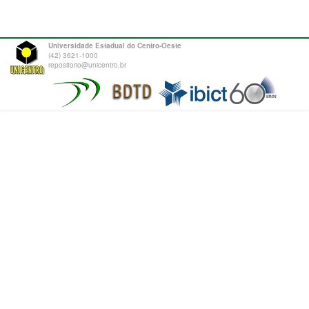
Universidade Estadual do Centro-Oeste
(42) 3621-1000
repositorio@unicentro.br