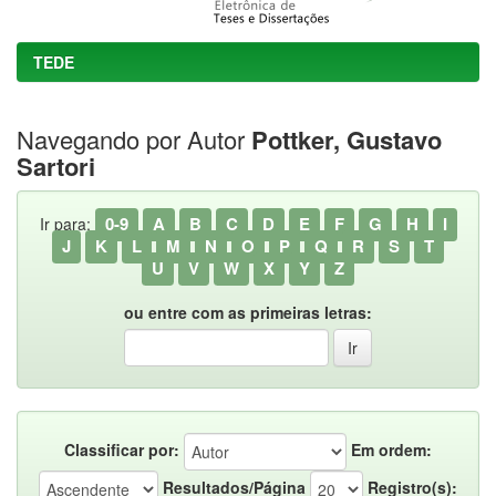
TEDE
Navegando por Autor
Pottker, Gustavo
Sartori
0-9
A
B
C
D
E
F
G
H
I
Ir para:
J
K
L
M
N
O
P
Q
R
S
T
U
V
W
X
Y
Z
ou entre com as primeiras letras:
Classificar por:
Em ordem:
Resultados/Página
Registro(s):