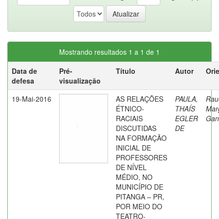
Mostrando resultados 1 a 1 de 1
Data de
Pré-
Título
Autor
Ori
defesa
visualização
19-Mai-2016
AS RELAÇÕES
PAULA,
Rau
ÉTNICO-
THAÍS
Mar
RACIAIS
EGLER
Gan
DISCUTIDAS
DE
NA FORMAÇÃO
INICIAL DE
PROFESSORES
DE NÍVEL
MÉDIO, NO
MUNICÍPIO DE
PITANGA – PR,
POR MEIO DO
TEATRO-