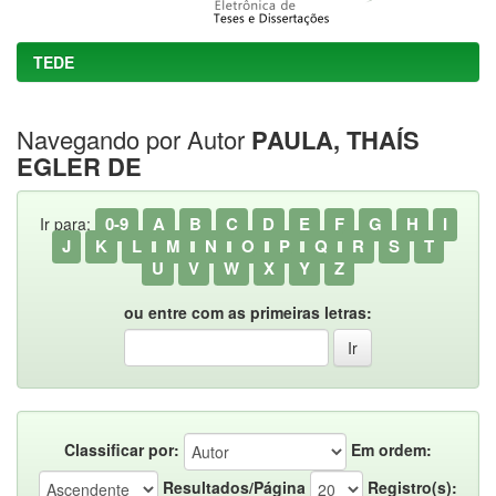
TEDE
Navegando por Autor
PAULA, THAÍS
EGLER DE
0-9
A
B
C
D
E
F
G
H
I
Ir para:
J
K
L
M
N
O
P
Q
R
S
T
U
V
W
X
Y
Z
ou entre com as primeiras letras:
Classificar por:
Em ordem:
Resultados/Página
Registro(s):