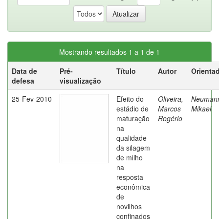
Mostrando resultados 1 a 1 de 1
Data de
Pré-
Título
Autor
Orienta
defesa
visualização
25-Fev-2010
Efeito do
Oliveira,
Neuman
estádio de
Marcos
Mikael
maturação
Rogério
na
qualidade
da silagem
de milho
na
resposta
econômica
de
novilhos
confinados