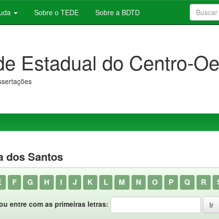
juda
Sobre o TEDE
Sobre a BDTD
de Estadual do Centro-Oe
issertações
a dos Santos
E
F
G
H
I
J
K
L
M
N
O
P
Q
R
ou entre com as primeiras letras: