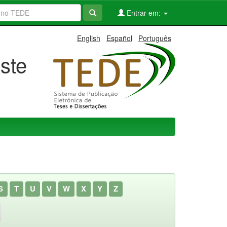
Entrar em:
English
Español
Português
ste
S
T
U
V
W
X
Y
Z