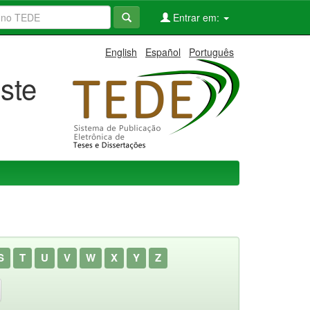
Entrar em:
English
Español
Português
ste
S
T
U
V
W
X
Y
Z