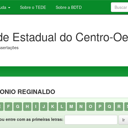
juda
Sobre o TEDE
Sobre a BDTD
de Estadual do Centro-Oe
issertações
TONIO REGINALDO
E
F
G
H
I
J
K
L
M
N
O
P
Q
R
ou entre com as primeiras letras: