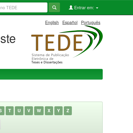
Entrar em:
English
Español
Português
ste
S
T
U
V
W
X
Y
Z