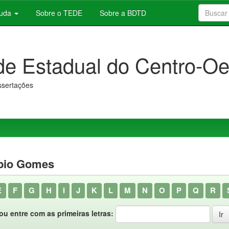
juda
Sobre o TEDE
Sobre a BDTD
de Estadual do Centro-Oe
issertações
abio Gomes
E
F
G
H
I
J
K
L
M
N
O
P
Q
R
ou entre com as primeiras letras: