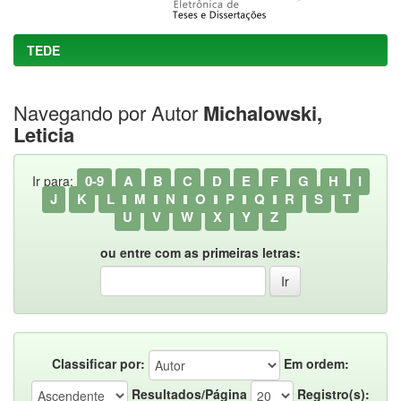
TEDE
Navegando por Autor
Michalowski,
Leticia
0-9
A
B
C
D
E
F
G
H
I
Ir para:
J
K
L
M
N
O
P
Q
R
S
T
U
V
W
X
Y
Z
ou entre com as primeiras letras:
Classificar por:
Em ordem:
Resultados/Página
Registro(s):