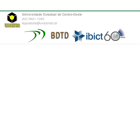
Universidade Estadual do Centro-Oeste
(42) 3621-1000
repositorio@unicentro.br