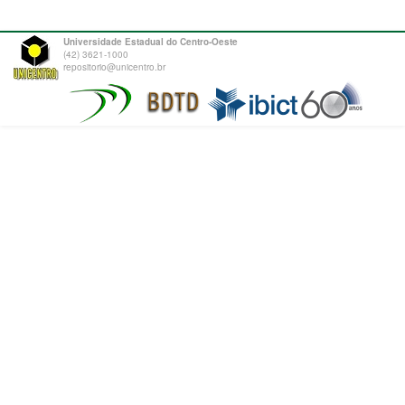
Universidade Estadual do Centro-Oeste
(42) 3621-1000
repositorio@unicentro.br