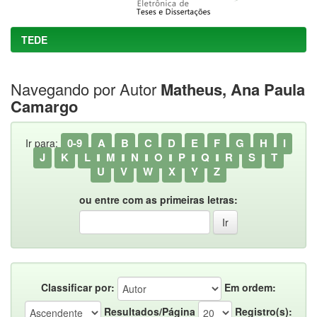
TEDE
Navegando por Autor
Matheus, Ana Paula
Camargo
0-9
A
B
C
D
E
F
G
H
I
Ir para:
J
K
L
M
N
O
P
Q
R
S
T
U
V
W
X
Y
Z
ou entre com as primeiras letras:
Classificar por:
Em ordem:
Resultados/Página
Registro(s):