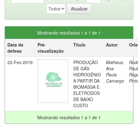
Mostrando resultados 1 a 1 de 1
Data de
Pré-
Título
Autor
Ori
defesa
visualização
22-Fev-2019
PRODUÇÃO
Matheus,
Rodr
DE GÁS
Ana
Paul
HIDROGÊNIO
Paula
Rogé
A PARTIR DA
Camargo
Pint
BIOMASSA E
ELETRODOS
DE BAIXO
CUSTO
Mostrando resultados 1 a 1 de 1