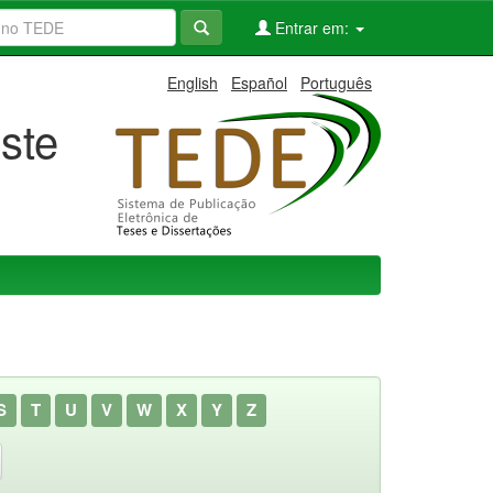
Entrar em:
English
Español
Português
ste
S
T
U
V
W
X
Y
Z