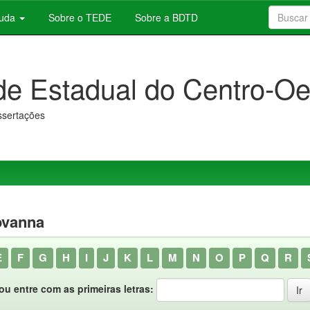
juda
Sobre o TEDE
Sobre a BDTD
de Estadual do Centro-Oe
issertações
ovanna
E
F
G
H
I
J
K
L
M
N
O
P
Q
R
ou entre com as primeiras letras: