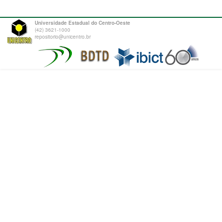
Universidade Estadual do Centro-Oeste
(42) 3621-1000
repositorio@unicentro.br