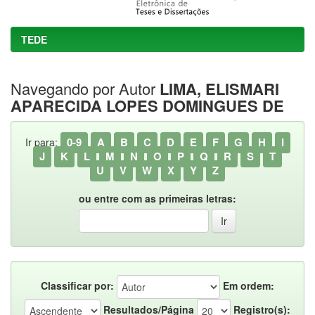
TEDE
Navegando por Autor
LIMA, ELISMARI
APARECIDA LOPES DOMINGUES DE
0-9
A
B
C
D
E
F
G
H
I
Ir para:
J
K
L
M
N
O
P
Q
R
S
T
U
V
W
X
Y
Z
ou entre com as primeiras letras:
Classificar por:
Em ordem:
Resultados/Página
Registro(s):