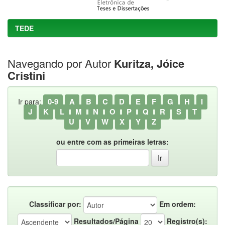
TEDE
Navegando por Autor
Kuritza, Jóice
Cristini
0-9
A
B
C
D
E
F
G
H
I
Ir para:
J
K
L
M
N
O
P
Q
R
S
T
U
V
W
X
Y
Z
ou entre com as primeiras letras:
Classificar por:
Em ordem:
Resultados/Página
Registro(s):