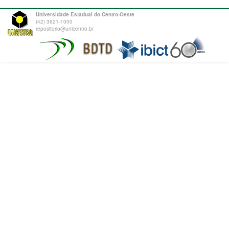
Universidade Estadual do Centro-Oeste
(42) 3621-1000
repositorio@unicentro.br