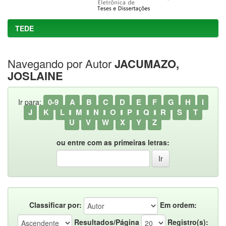
TEDE
Navegando por Autor
JACUMAZO,
JOSLAINE
0-9
A
B
C
D
E
F
G
H
I
Ir para:
J
K
L
M
N
O
P
Q
R
S
T
U
V
W
X
Y
Z
ou entre com as primeiras letras:
Classificar por:
Em ordem:
Resultados/Página
Registro(s):