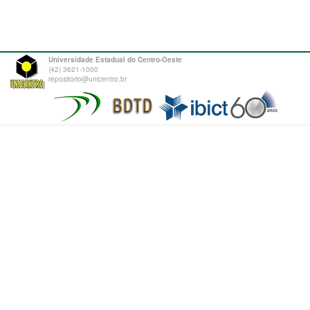
Universidade Estadual do Centro-Oeste
(42) 3621-1000
repositorio@unicentro.br