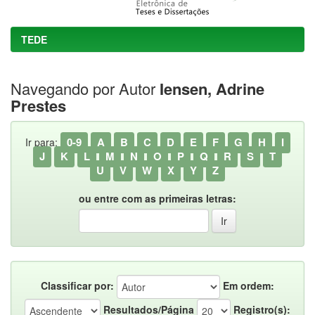
TEDE
Navegando por Autor
Iensen, Adrine
Prestes
0-9
A
B
C
D
E
F
G
H
I
Ir para:
J
K
L
M
N
O
P
Q
R
S
T
U
V
W
X
Y
Z
ou entre com as primeiras letras:
Classificar por:
Em ordem:
Resultados/Página
Registro(s):