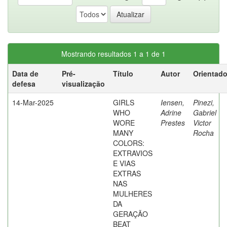
Mostrando resultados 1 a 1 de 1
Data de
Pré-
Título
Autor
Orientado
defesa
visualização
14-Mar-2025
GIRLS
Iensen,
Pinezi,
WHO
Adrine
Gabriel
WORE
Prestes
Victor
MANY
Rocha
COLORS:
EXTRAVIOS
E VIAS
EXTRAS
NAS
MULHERES
DA
GERAÇÃO
BEAT