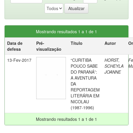
Mostrando resultados 1 a 1 de 1
Data de
Pré-
Título
Autor
Or
defesa
visualização
13-Fev-2017
“CURITIBA
HORST,
Fe
POUCO SABE
SCHEYLA
Ma
DO PARANÁ”:
JOANNE
A AVENTURA
DA
REPORTAGEM
LITERÁRIA EM
NICOLAU
(1987-1996)
Mostrando resultados 1 a 1 de 1