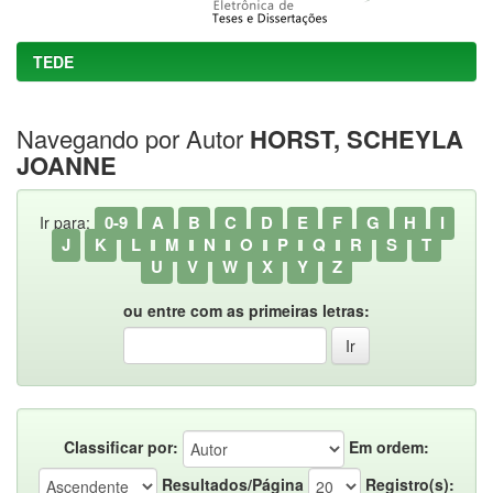
TEDE
Navegando por Autor
HORST, SCHEYLA
JOANNE
0-9
A
B
C
D
E
F
G
H
I
Ir para:
J
K
L
M
N
O
P
Q
R
S
T
U
V
W
X
Y
Z
ou entre com as primeiras letras:
Classificar por:
Em ordem:
Resultados/Página
Registro(s):