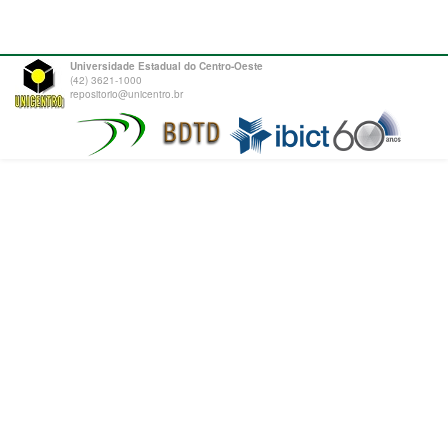
Universidade Estadual do Centro-Oeste
(42) 3621-1000
repositorio@unicentro.br