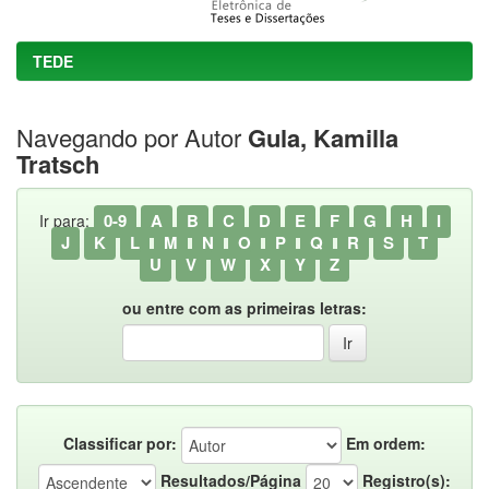
TEDE
Navegando por Autor
Gula, Kamilla
Tratsch
0-9
A
B
C
D
E
F
G
H
I
Ir para:
J
K
L
M
N
O
P
Q
R
S
T
U
V
W
X
Y
Z
ou entre com as primeiras letras:
Classificar por:
Em ordem:
Resultados/Página
Registro(s):