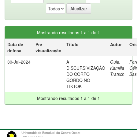
Mostrando resultados 1 a 1 de 1
Data de
Pré-
Título
Autor
Ori
defesa
visualização
30-Jul-2024
A
Gula,
Fer
DISCURSIVIZAÇÃO
Kamilla
Cél
DO CORPO
Tratsch
Ba
GORDO NO
TIKTOK
Mostrando resultados 1 a 1 de 1
Universidade Estadual do Centro-Oeste