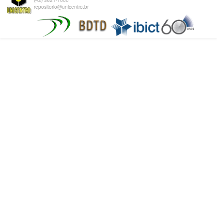
(42) 3621-1000
repositorio@unicentro.br