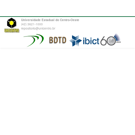
Universidade Estadual do Centro-Oeste
(42) 3621-1000
repositorio@unicentro.br