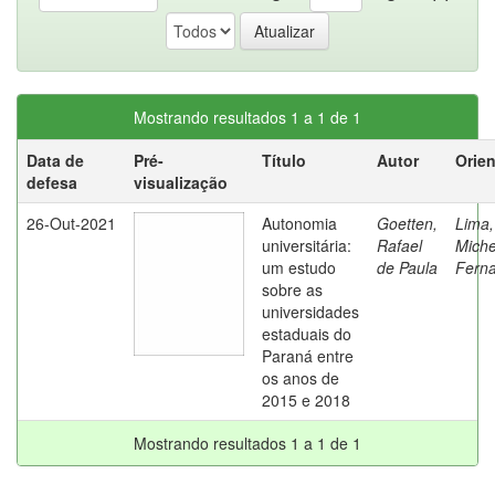
Mostrando resultados 1 a 1 de 1
Data de
Pré-
Título
Autor
Orie
defesa
visualização
26-Out-2021
Autonomia
Goetten,
Lima,
universitária:
Rafael
Miche
um estudo
de Paula
Fern
sobre as
universidades
estaduais do
Paraná entre
os anos de
2015 e 2018
Mostrando resultados 1 a 1 de 1