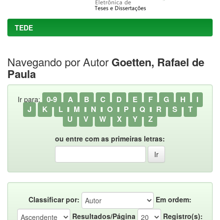
TEDE
Navegando por Autor
Goetten, Rafael de
Paula
0-9
A
B
C
D
E
F
G
H
I
Ir para:
J
K
L
M
N
O
P
Q
R
S
T
U
V
W
X
Y
Z
ou entre com as primeiras letras:
Classificar por:
Em ordem:
Resultados/Página
Registro(s):