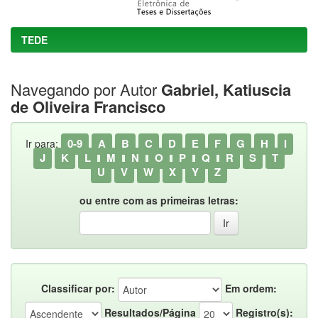
TEDE
Navegando por Autor
Gabriel, Katiuscia
de Oliveira Francisco
0-9
A
B
C
D
E
F
G
H
I
Ir para:
J
K
L
M
N
O
P
Q
R
S
T
U
V
W
X
Y
Z
ou entre com as primeiras letras:
Classificar por:
Em ordem:
Resultados/Página
Registro(s):