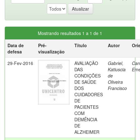
Mostrando resultados 1 a 1 de 1
Data de
Pré-
Título
Autor
Ori
defesa
visualização
29-Fev-2016
AVALIAÇÃO
Gabriel,
Car
DAS
Katiuscia
Eme
CONDIÇÕES
de
DE SAÚDE
Oliveira
DOS
Francisco
CUIDADORES
DE
PACIENTES
COM
DEMÊNCIA
DE
ALZHEIMER