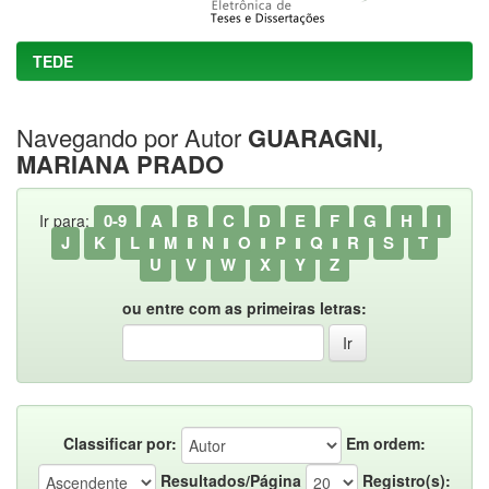
TEDE
Navegando por Autor
GUARAGNI,
MARIANA PRADO
0-9
A
B
C
D
E
F
G
H
I
Ir para:
J
K
L
M
N
O
P
Q
R
S
T
U
V
W
X
Y
Z
ou entre com as primeiras letras:
Classificar por:
Em ordem:
Resultados/Página
Registro(s):